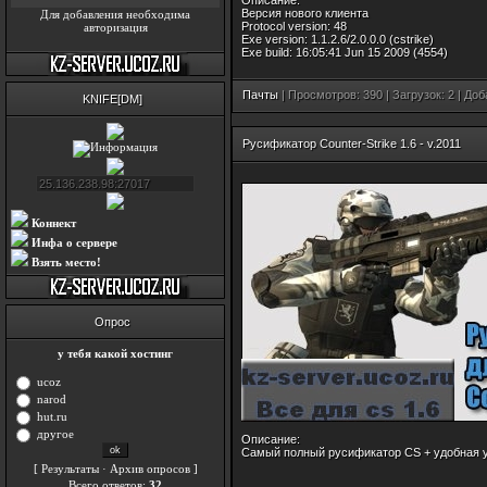
Описание:
Версия нового клиента
Для добавления необходима
Protocol version: 48
авторизация
Exe version: 1.1.2.6/2.0.0.0 (cstrike)
Exe build: 16:05:41 Jun 15 2009 (4554)
Пачты
| Просмотров: 390 | Загрузок: 2 | До
KNIFE[DM]
Русификатор Counter-Strike 1.6 - v.2011
Коннект
Инфа о сервере
Взять место!
Опрос
у тебя какой хостинг
ucoz
narod
hut.ru
другое
Описание:
Самый полный русификатор CS + удобная у
[
·
]
Результаты
Архив опросов
Всего ответов:
32