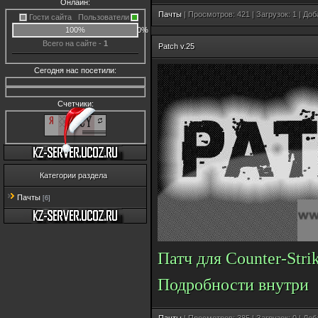
Онлайн:
Пачты
| Просмотров: 421 | Загрузок: 1 | До
Гости сайта
Пользователи
100%
0%
Всего на сайте -
1
Patch v.25
Сегодня нас посетили:
Счетчики:
Категории раздела
Пачты
[6]
Па
тч для Counter-Stri
Подробности внутри
Пачты
| Просмотров: 385 | Загрузок: 0 | До