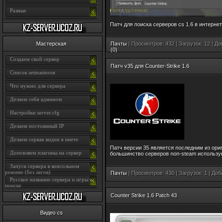
Разные
Патч для поиска серверов cs 1.6 в интернете 
Пачты
| Просмотров: 432 | Загрузок: 12 | Д
Мастерская
(0)
Создаем свой сервер
Патч v35 для Counter-Strike 1.6
Список setmasterов
Что нужно для сервера
Делаем себя админом
Настройки server.cfg
Делаем постоянный IP
Делаем сервак виден в инете
Патч версии 35 является последним из ориг
Доповляем плагины на сервер
большинство серверов non-steam используют 
Запуск сервера в консольном
режиме (без лагов)
Пачты
| Просмотров: 430 | Загрузок: 1 | До
Русское название сервера и игры в
поиске
Counter Strike 1.6 Patch 43
Видео cs