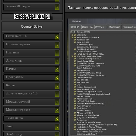
Узнать ИП адрес
Патч для поиска серверов cs 1.6 в интернет
Counter Strike
Скачать cs 1.6
Готовые серваки
Плагины
Анти-читы
Пачты
Программы
Карты
Другие модели cs 1.6
Модели оружий
Модели игроков
Темы меню
Лого
Зомби мод