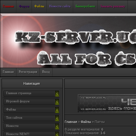
Главная
Форум
Файлы
Новости cайта
Баннеробмен
Заказать рекламу
Главная
Регистрация
Вход
Навигация
Главная страница
Игровой форум
Файлы
Топ сайтов
Главная
»
Файлы
» Патчы
Новости
В разделе материалов
:
6
Показано материалов
:
1-6
Новости NEW!!