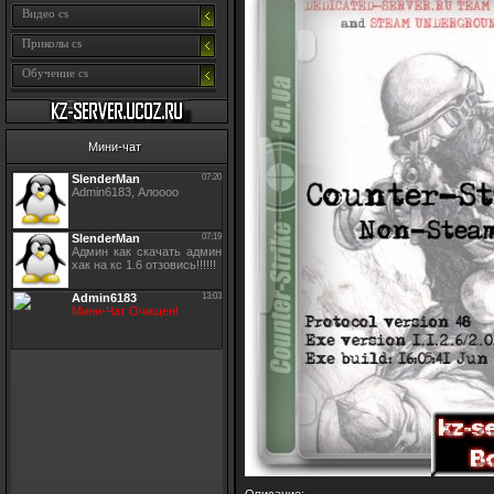
Видео cs
Приколы cs
Обучение cs
Мини-чат